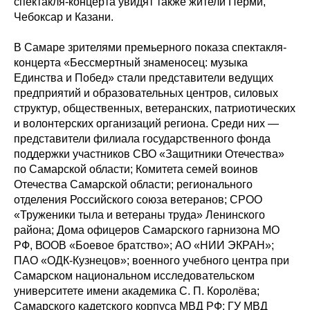
спектакля-концерта увидят также жители Перми,
Чебоксар и Казани.
В Самаре зрителями премьерного показа спектакля-
концерта «Бессмертный знаменосец: музыка
Единства и Побед» стали представители ведущих
предприятий и образовательных центров, силовых
структур, общественных, ветеранских, патриотических
и волонтерских организаций региона. Среди них —
представители филиала государственного фонда
поддержки участников СВО «Защитники Отечества»
по Самарской области; Комитета семей воинов
Отечества Самарской области; регионального
отделения Российского союза ветеранов; СРОО
«Труженики тыла и ветераны труда» Ленинского
района; Дома офицеров Самарского гарнизона МО
РФ, ВООВ «Боевое братство»; АО «НИИ ЭКРАН»;
ПАО «ОДК-Кузнецов»; военного учебного центра при
Самарском национальном исследовательском
университете имени академика С. П. Королёва;
Самарского кадетского корпуса МВД РФ; ГУ МВД