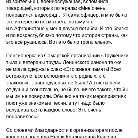
из зрительниц, военнослужащая, вспомнила
товарищей, которых потеряла: «Мне очень
понравился видеоряд… Я сама офицер, и мне было
это интересно посмотреть, потому что
и в Афганистане у меня друзья погибли. И это близко
и по возрасту, близко потому что история страны, как
это всё рушилось. Вот это было трогательно».
Пенсионерка из Самарской организации «Труженики
тыла и ветераны труда» Ленинского района также
не могла сдержать слез: «Это живая память! Всех
встряхнуло, все вспомнили кто родных, кто
знакомых… равнодушных не было! Артисты пели
от души и сознательно, не было ничего такого, чтобы
мы им не поверили. Обычно на таких мероприятиях
поют уже знакомые песни, а тут надо было
вслушиваться в каждое слово! Это очень
понравилось».
Со словами благодарности к организаторам после
концерта подошла Нелли Кондратовна Квасова