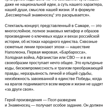
даже не национальной идеи, а суть нашего характера,
нашей души, смыслов нашей жизни. И в формуле
„Бессмертный знаменосец“ это раскрывается».
Спектакль-концерт, представленный в Самаре, — это
многослойное, полное знаковых метафор и образов
произведение о ключевых кодах и вехах российской
истории, об истоках народного единства. Сквозные
сюжетные линии пронзают эпохи — нашествие
Наполеона, Первая мировая, «Барбаросса»,
Холодная война, Афганистан или CВО — и в их
своеобразии проступает нечто общее. Это культурные
коды, бескомпромиссность и трагизм преображающей
правды, неразрывность личной и общей судьбы,
неизбежность завоеванной в единстве Победы, когда
на врагов поднимаются всем миром и жизни не щадят
«за други своя».
Герой произведения — Поэт-разведчик
и Знаменосец — получает особое задание. Он должен