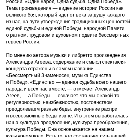
России: «Один народ. Одна судьба. Одна Победа».
Тема произведения — видение истории России как
великого боя, который идет от века за душу каждого
из нас, на пути утверждения традиционных ценностей
единой судьбы и единой Победы, народной Памяти
о ратном, трудовом и духовном подвиге бессмертных
героев России.
По мнению автора музыки и либретто произведения
Александра Агеева, содержание и смысл спектакля-
концерта отражены в самом названии —
«Бессмертный Знаменосец: музыка Единства
и Побед». «Единство — единая судьба всего нашего
народа и всех нас вместе, — отмечает Александр
Агеев, — а Победы — означает, что мы с какой-то
регулярностью, неизбежностью, постоянством
преодолеваем разные беды, внутренние распри
и всевозможные беды извне. И в этом выработалась
наша культура преодоления, культура преображения,
культура Победы. Она основывается на нашем
культурном коде. Есть то, что составляет суть нашей