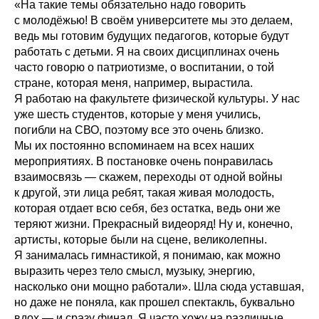
«На такие темы обязательно надо говорить
с молодёжью! В своём университете мы это делаем,
ведь мы готовим будущих педагогов, которые будут
работать с детьми. Я на своих дисциплинах очень
часто говорю о патриотизме, о воспитании, о той
стране, которая меня, например, вырастила.
Я работаю на факультете физической культуры. У нас
уже шесть студентов, которые у меня учились,
погибли на СВО, поэтому все это очень близко.
Мы их постоянно вспоминаем на всех наших
мероприятиях. В постановке очень понравилась
взаимосвязь — скажем, переходы от одной войны
к другой, эти лица ребят, такая живая молодость,
которая отдает всю себя, без остатка, ведь они же
теряют жизни. Прекрасный видеоряд! Ну и, конечно,
артисты, которые были на сцене, великолепны.
Я занималась гимнастикой, я понимаю, как можно
выразить через тело смысл, музыку, энергию,
насколько они мощно работали». Шла сюда уставшая,
но даже не поняла, как прошел спектакль, буквально
вдох — и сразу финал. Я часто хожу на различные