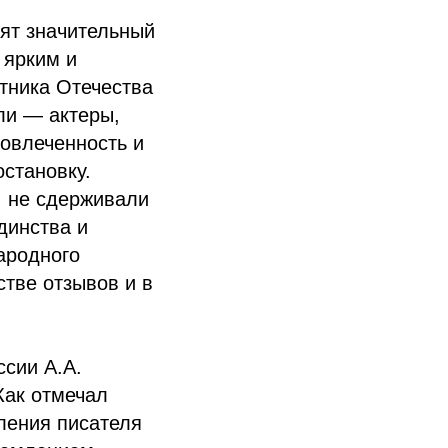
сят значительный
 ярким и
тника Отечества
ли — актеры,
овлеченность и
остановку.
, не сдерживали
динства и
ародного
тве отзывов и в
ссии А.А.
Как отмечал
пления писателя