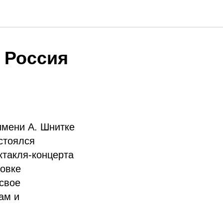
а Россия
имени А. Шнитке
стоялся
ктакля-концерта
новке
 свое
ам и