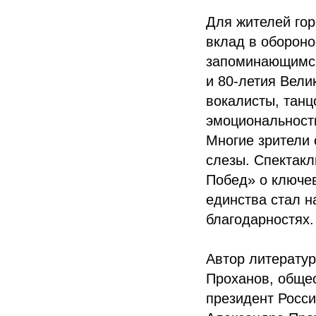
Для жителей гор
вклад в обороно
запоминающимся
и 80-летия Вели
вокалисты, танц
эмоциональность
Многие зрители 
слезы. Спектакл
Побед» о ключев
единства стал н
благодарностях.
Автор литератур
Проханов, общес
президент Росси