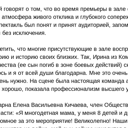
 говорят о том, что во время премьеры в зал
 атмосфера живого отклика и глубокого сопере
пектакль был понят и принят аудиторией, запо
 без исключения.
тить, что многие присутствующие в зале восп
рию и историю своих близких. Так, Ирина из Ко
ества (ее сын погиб в зоне боевых действий) с
сь и я от всей души благодарна. Мне это очень
ень нужно. На сцене была настоящая команда а
ь хорошо, показала профессионализм высшего 
арна Елена Васильевна Кичаева, член Общест
асти: «Я многодетная мама, у меня 8 детей и д
омное за это мероприятие! Великолепно! Наши