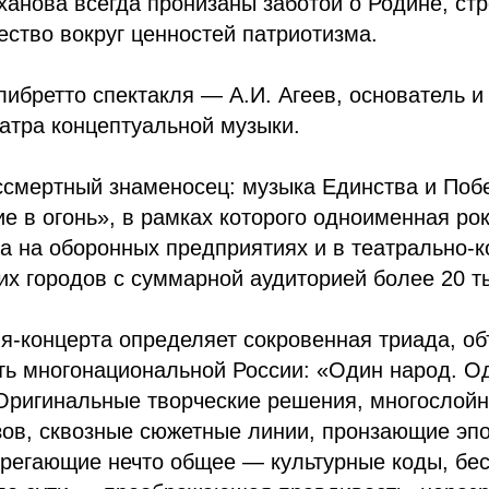
ханова всегда пронизаны заботой о Родине, с
ство вокруг ценностей патриотизма.
либретто спектакля — А.И. Агеев, основатель 
атра концептуальной музыки.
ссмертный знаменосец: музыка Единства и Поб
е в огонь», в рамках которого одноименная ро
а на оборонных предприятиях и в театрально-
их городов с суммарной аудиторией более 20 т
ля-концерта определяет сокровенная триада, 
ть многонациональной России: «Один народ. Од
Оригинальные творческие решения, многослойн
ов, сквозные сюжетные линии, пронзающие эпо
ерегающие нечто общее — культурные коды, бе