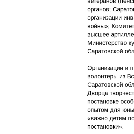
ветеранов (пенс
органов; Сарато
организации ин
войны»; Комитет
высшее артилле
Министерство к
Саратовской обл
Организации и п
волонтеры из В
Саратовской обл
Дворца творчест
постановке особ
опытом для юных
«важно детям по
постановки».