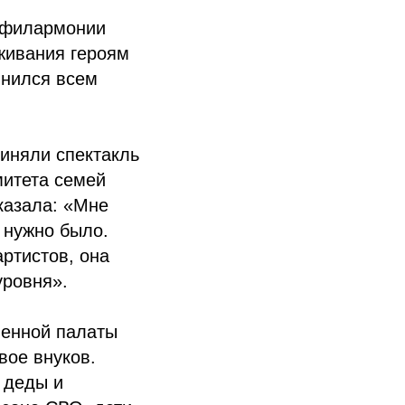
е филармонии
живания героям
мнился всем
риняли спектакль
митета семей
казала: «Мне
 нужно было.
ртистов, она
уровня».
венной палаты
вое внуков.
 деды и