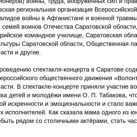
ионеров) войны, труда, вооруженных сил и пр
вская региональная организация Всероссийско
валидов войны в Афганистане и военной травм
 семей воинов Отечества Саратовской области
рийское командное училище, Саратовская обла
ультуры Саратовской области, Общественная п
асти и другие.
роведению спектакля-концерта в Саратове сод
сероссийского общественного движения «Волон
асти. В спектакле-концерте приняли участие в
ва детей и молодёжи имени О. П. Табакова, чт
ой искренности и эмоциональности и стало ва
 исполнителей. Как сказала мама одного из ю
быть рядом со столичными актёрами, стать ча