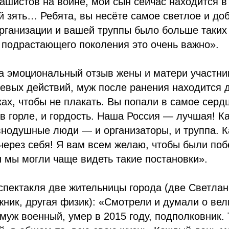
шистов на войне, мой сын сейчас находится в
й зять… Ребята, вы несёте самое светлое и до
рганизации и вашей труппы было больше таких
 подрастающего поколения это очень важно».
а эмоциональный отзыв жены и матери участни
оевых действий, муж после ранения находится 
ках, чтобы не плакать. Вы попали в самое серд
 в горле, и гордость. Наша Россия — лучшая! Ка
внодушные люди — и организаторы, и труппа. К
через себя! Я вам всем желаю, чтобы были поб
ы мы могли чаще видеть такие постановки».
спектакля две жительницы города (две Светлан
ник, другая физик): «Смотрели и думали о ве
муж военный, умер в 2015 году, подполковник. 