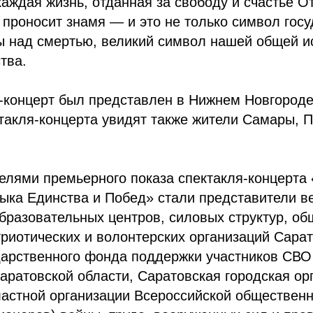
каждая жизнь, отданная за свободу и счастье О
 проносит знамя — и это не только символ госу
ы над смертью, великий символ нашей общей и
тва.
-концерт был представлен в Нижнем Новгороде
ктакля-концерта увидят также жители Самары, 
елями премьерного показа спектакля-концерта
зыка Единства и Побед» стали представители 
бразовательных центров, силовых структур, об
триотических и волонтерских организаций Сара
арственного фонда поддержки участников СВО
аратовской области, Саратовская городская ор
астной организации Всероссийской общественн