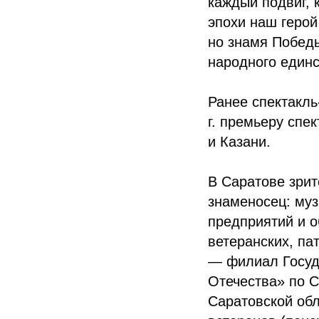
каждый подвиг, 
эпохи наш герой
но знамя Побед
народного единс
Ранее спектакль
г. премьеру спе
и Казани.
В Саратове зрит
знаменосец: му
предприятий и о
ветеранских, па
— филиал Госуд
Отечества» по С
Саратовской обл