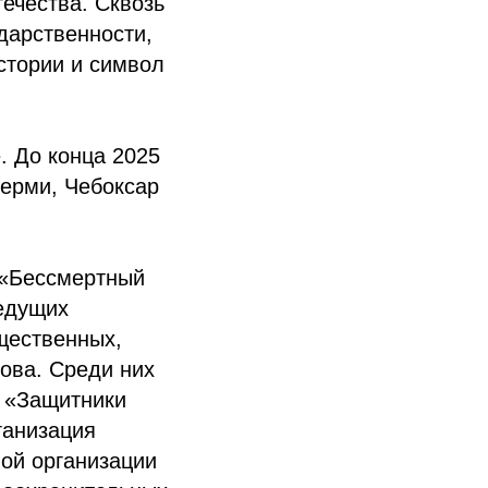
течества. Сквозь
дарственности,
стории и символ
. До конца 2025
Перми, Чебоксар
 «Бессмертный
ведущих
щественных,
това. Среди них
 «Защитники
ганизация
ой организации