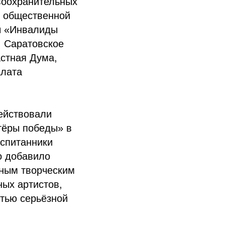
авоохранительных
й общественной
ы «Инвалиды
, Саратовское
стная Дума,
алата
ействовали
тёры победы» в
оспитанники
о добавило
жным творческим
ных артистов,
стью серьёзной