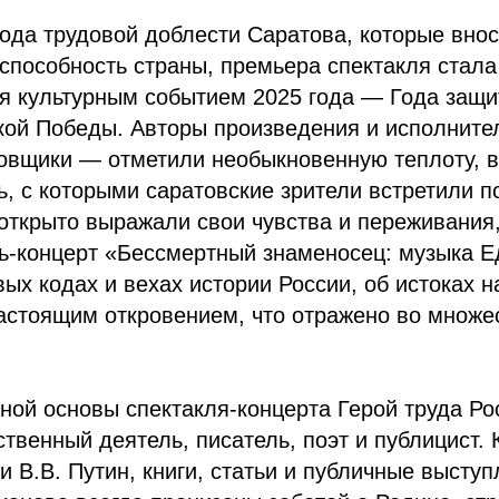
ода трудовой доблести Саратова, которые вно
способность страны, премьера спектакля стала
 культурным событием 2025 года — Года защи
кой Победы. Авторы произведения и исполните
овщики — отметили необыкновенную теплоту, в
, с которыми саратовские зрители встретили п
открыто выражали свои чувства и переживания
ь-концерт «Бессмертный знаменосец: музыка Е
ых кодах и вехах истории России, об истоках н
астоящим откровением, что отражено во множес
ной основы спектакля-концерта Герой труда Ро
твенный деятель, писатель, поэт и публицист. 
и В.В. Путин, книги, статьи и публичные высту