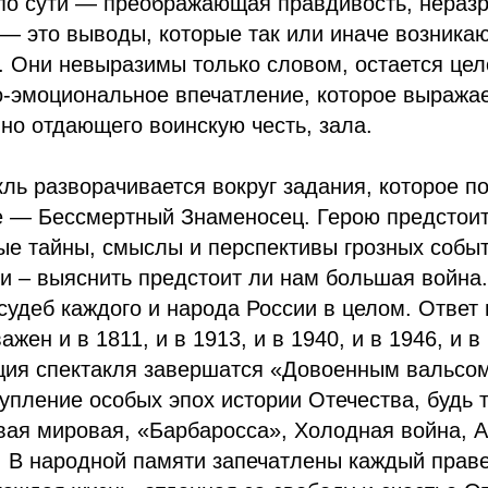
 по сути — преображающая правдивость, нераз
— это выводы, которые так или иначе возникаю
. Они невыразимы только словом, остается цел
-эмоциональное впечатление, которое выражае
но отдающего воинскую честь, зала.
ль разворачивается вокруг задания, которое по
е — Бессмертный Знаменосец. Герою предстоит
ые тайны, смыслы и перспективы грозных собы
и – выяснить предстоит ли нам большая война
удеб каждого и народа России в целом. Ответ 
жен и в 1811, и в 1913, и в 1940, и в 1946, и в
кция спектакля завершатся «Довоенным вальсо
упление особых эпох истории Отечества, будь 
вая мировая, «Барбаросса», Холодная война, 
. В народной памяти запечатлены каждый прав