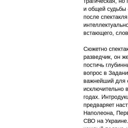
трагическая, но
и общей судьбы 
после спектакля
интеллектуально
встающего, слов
Сюжетно спектак
разведчик, он ж
постичь глубинн
вопрос в Задани
важнейший для с
исключительно ва
годах. Интроду
предваряет наст
Наполеона, Пер
CВО на Украине