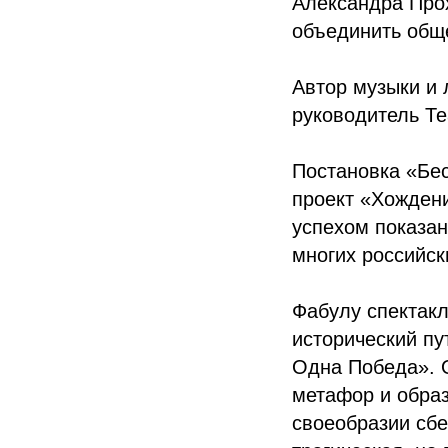
Александра Про
объединить обще
Автор музыки и 
руководитель Те
Постановка «Бе
проект «Хождени
успехом показан
многих российск
Фабулу спектак
исторический пу
Одна Победа». 
метафор и образ
своеобразии сб