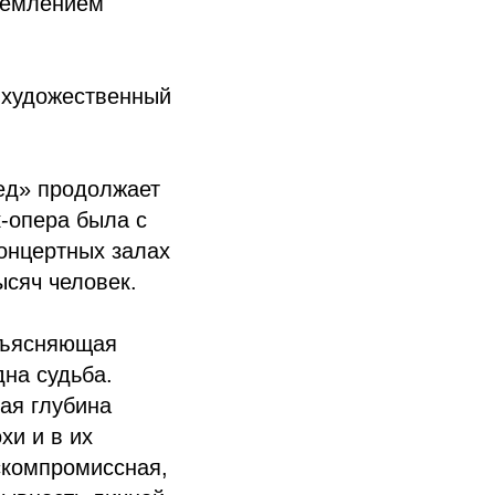
тремлением
и художественный
ед» продолжает
к-опера была с
концертных залах
ысяч человек.
объясняющая
на судьба.
ая глубина
хи и в их
скомпромиссная,