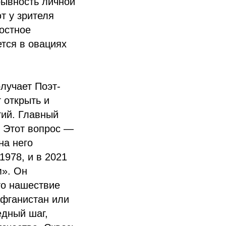
рывность личной
т у зрителя
остное
тся в овациях
лучает Поэт-
 открыть и
тий. Главный
. Этот вопрос —
на него
 1978, и в 2021
м». Он
то нашествие
Афганистан или
едный шаг,