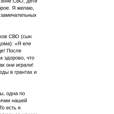
 зоне СВО, дети
брое. Я желаю,
 замечательных
ков СВО (сын
дома): «Я еле
це! После
к здорово, что
ак они играли!
еды в грантах и
ы, одна по
личии нашей
То есть я